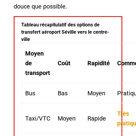
douce que possible.
Tableau récapitulatif des options de
transfert aéroport Séville vers le centre-
ville
Moyen
de
Coût
Rapidité
Commo
transport
Bus
Bas
Moyen
Pratiq
Très
Taxi/VTC
Moyen
Rapide
pratiq