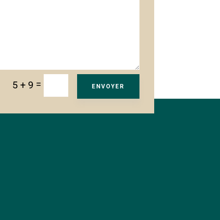
=
5 + 9
ENVOYER