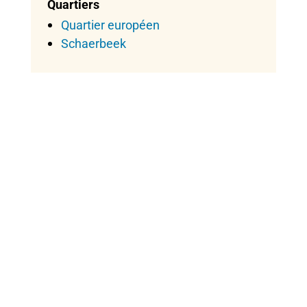
Quartiers
Quartier européen
Schaerbeek
Damien
Article rédigé par Damien, co-créateur de ce blog
voyage.
Passionné de sites UNESCO.
Rôles dans l’administration du blog : prises de vues –