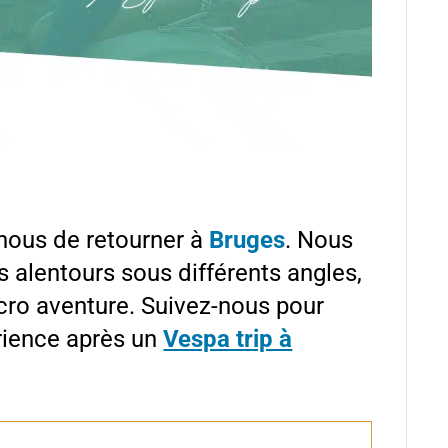
r nous de retourner à
Bruges
. Nous
es alentours sous différents angles,
cro aventure
. Suivez-nous pour
érience après un
Vespa trip à