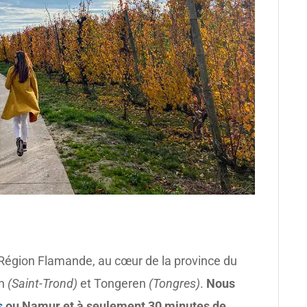
 Région Flamande, au cœur de la province du
en
(Saint-Trond)
et Tongeren
(Tongres)
.
Nous
s
ou Namur et à seulement 30 minutes de