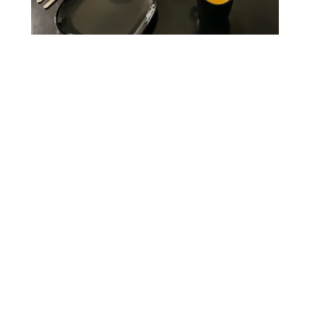
Damien
Article rédigé par Damien, co-créateur de ce blog
voyage.
Passionné de sites UNESCO.
Rôles dans l’administration du blog : prises de vues –
retouches photos – rédaction – contacts partenaires