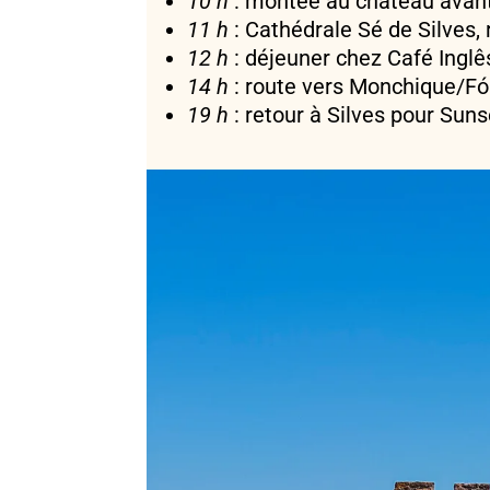
10 h
: montée au château avant
11 h
: Cathédrale Sé de Silves, 
12 h
: déjeuner chez Café Inglê
14 h
: route vers Monchique/Fó
19 h
: retour à Silves pour Suns