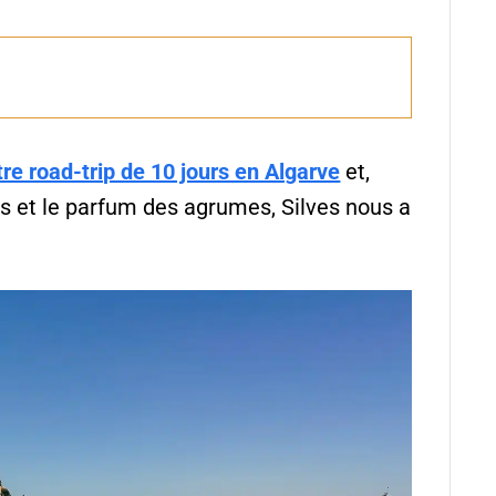
tre road-trip de 10 jours en Algarve
et,
res et le parfum des agrumes, Silves nous a