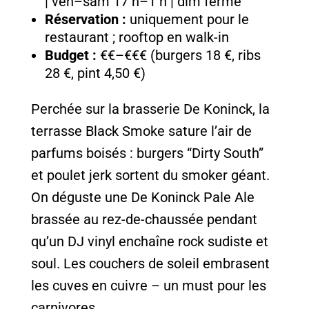
| ven–sam 17 h–1 h | dim fermé
Réservation :
uniquement pour le
restaurant ; rooftop en walk-in
Budget :
€€–€€€ (burgers 18 €, ribs
28 €, pint 4,50 €)
Perchée sur la brasserie De Koninck, la
terrasse Black Smoke sature l’air de
parfums boisés : burgers “Dirty South”
et poulet jerk sortent du smoker géant.
On déguste une De Koninck Pale Ale
brassée au rez-de-chaussée pendant
qu’un DJ vinyl enchaîne rock sudiste et
soul. Les couchers de soleil embrasent
les cuves en cuivre – un must pour les
carnivores.