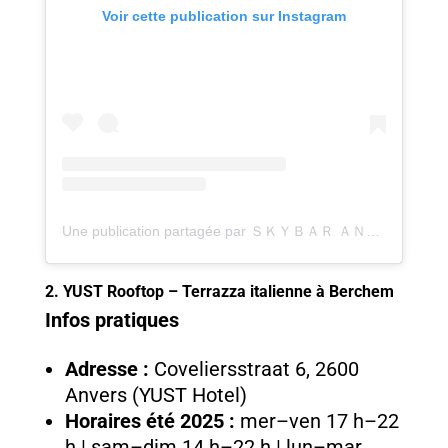
Voir cette publication sur Instagram
Une publication partagée par ＳＫＹＢＡＲ ＡＮＴＷＥＲＰ (@skybarantwerp)
2. YUST Rooftop – Terrazza italienne à Berchem
Infos pratiques
Adresse :
Coveliersstraat 6, 2600
Anvers (YUST Hotel)
Horaires été 2025 :
mer–ven 17 h–22
h | sam–dim 14 h–22 h | lun–mar