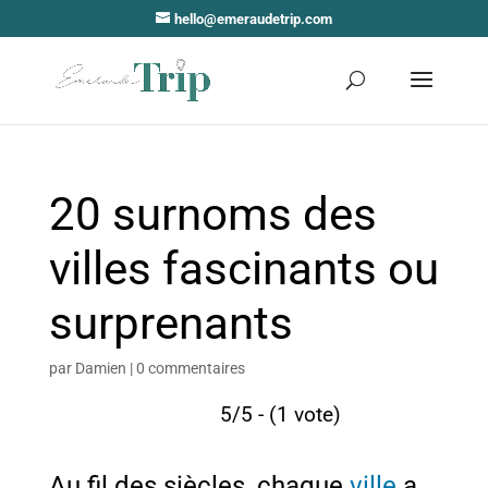
hello@emeraudetrip.com
20 surnoms des
villes fascinants ou
surprenants
par
Damien
|
0 commentaires
5/5 - (1 vote)
Au fil des siècles, chaque
ville
a